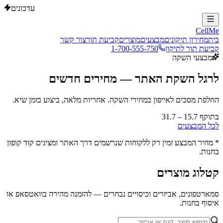
עדכונים
CellMe
בית
מחירון תיקונים
מבצעים
מוצרים
קביעת תור
צור קשר
קביעת תור לתיקון
1-700-555-750
מבצעי השקה
לרגל השקת האתר —
מחירים חדשים
החלפת מסכים לאייפון במחירי השקה. אחריות מלאה, ביצוע בזמן שיא.
בתוקף 15.7 – 31.7
לכל המבצעים
* מחיר המבצע זמין רק ללקוחות שנרשמים דרך האתר ומציגים קוד קופון
בחנות.
קטלוג מוצרים
סמארטפונים, אביזרים וכיסויים נבחרים — להזמנה מהירה בוואטסאפ או
איסוף בחנות.