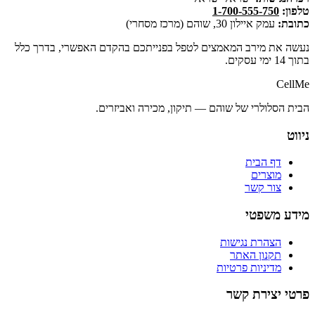
טלפון:
1-700-555-750
כתובת:
עמק איילון 30, שוהם (מרכז מסחרי)
נעשה את מירב המאמצים לטפל בפנייתכם בהקדם האפשרי, בדרך כלל
בתוך 14 ימי עסקים.
CellMe
הבית הסלולרי של שוהם — תיקון, מכירה ואביזרים.
ניווט
דף הבית
מוצרים
צור קשר
מידע משפטי
הצהרת נגישות
תקנון האתר
מדיניות פרטיות
פרטי יצירת קשר