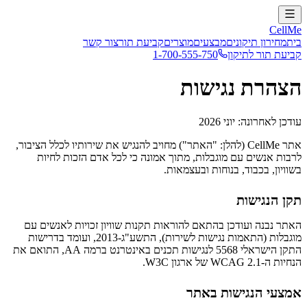
CellMe
בית
מחירון תיקונים
מבצעים
מוצרים
קביעת תור
צור קשר
קביעת תור לתיקון
1-700-555-750
הצהרת נגישות
עודכן לאחרונה: יוני 2026
אתר CellMe (להלן: "האתר") מחויב להנגיש את שירותיו לכלל הציבור,
לרבות אנשים עם מוגבלות, מתוך אמונה כי לכל אדם הזכות לחיות
בשוויון, בכבוד, בנוחות ובעצמאות.
תקן הנגישות
האתר נבנה ועודכן בהתאם להוראות תקנות שוויון זכויות לאנשים עם
מוגבלות (התאמות נגישות לשירות), התשע"ג-2013, ועומד בדרישות
התקן הישראלי 5568 לנגישות תכנים באינטרנט ברמה AA, התואם את
הנחיות ה-WCAG 2.1 של ארגון W3C.
אמצעי הנגישות באתר