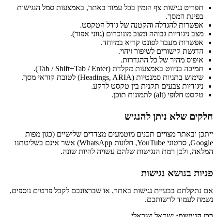
תפריט נגישות צף הזמין בכל עמוד באתר, באמצעות סמל הנגישות
בפינת המסך.
אפשרות להגדלה והקטנה של גודל הטקסט.
מצב ניגודיות גבוהה ומצב מונוכרום (גווני אפור).
אפשרות מעבר לפונט קריא במיוחד.
הדגשת קישורים לשיפור זיהוי.
איפוס מהיר של כל ההגדרות.
תמיכה בניווט באמצעות מקלדת (Tab / Shift+Tab / Enter).
שימוש בתגיות סמנטיות (Headings, ARIA) לטובת קוראי מסך.
ניגודיות צבעים תקנית בין טקסט לרקע.
טקסט חלופי (alt) לתמונות תוכן.
חלקים שלא ניתן להנגיש
ייתכן ובאתר מצויים תכנים מוטמעים מצדדים שלישיים (כגון מפות
Google, סרטוני YouTube, חלונות WhatsApp) אשר אינם בשליטתנו
המלאה, ולכן רמת הנגישות שלהם עשויה להיות שונה.
פניות בנושא נגישות
אם נתקלתם בבעיית נגישות באתר, או שברצונכם לקבל פרטים נוספים,
נשמח לעמוד לרשותכם.
רכז הנגישות:
ישראל ישראלי